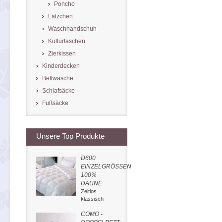
Poncho
Lätzchen
Waschhandschuh
Kulturtaschen
Zierkissen
Kinderdecken
Bettwäsche
Schlafsäcke
Fußsäcke
Unsere Top Produkte
D600
EINZELGRÖSSEN
100%
DAUNE
Zeitlos
klassisch
COMO -