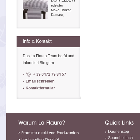
DOPPELBETT
edelster
Mako-Brokat-
Damast, ...
Info & Kontakt
Das La Flaura Team berät und
informiert Sie gern.
+ 39 0471 79 84 57
Email schreiben
Kontaktformular
Daunenstep
Spannbetttuch