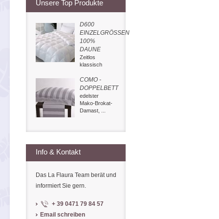
Unsere Top Produkte
D600
EINZELGRÖSSEN
100%
DAUNE
Zeitlos
klassisch
COMO -
DOPPELBETT
edelster
Mako-Brokat-
Damast, ...
Info & Kontakt
Das La Flaura Team berät und
informiert Sie gern.
+ 39 0471 79 84 57
Email schreiben