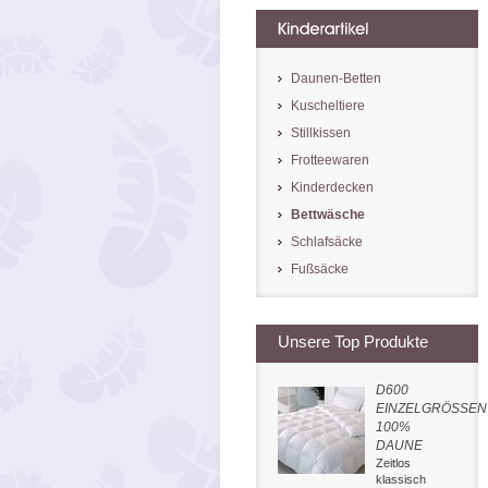
Daunen-Betten
Kuscheltiere
Stillkissen
Frotteewaren
Kinderdecken
Bettwäsche
Schlafsäcke
Fußsäcke
Unsere Top Produkte
D600
EINZELGRÖSSEN
100%
DAUNE
Zeitlos
klassisch