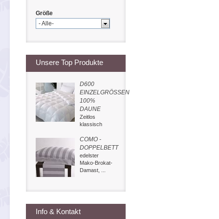
Größe
- Alle-
Unsere Top Produkte
D600
EINZELGRÖSSEN
100%
DAUNE
Zeitlos
klassisch
COMO -
DOPPELBETT
edelster
Mako-Brokat-
Damast, ...
Info & Kontakt