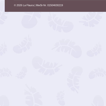
© 2026 La Flaura
| MwSt-Nr. 01504630219