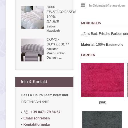
In Originalgröße anzeigen
D600
EINZELGRÖSSEN
100%
DAUNE
Zeitlos
klassisch
...für's Bad. Frische Farben
COMO -
DOPPELBETT
Material
: 100% Baumwolle
edelster
Mako-Brokat-
FARBEN
Damast, ...
Info & Kontakt
Das La Flaura Team berät und
informiert Sie gern.
pink
+ 39 0471 79 84 57
Email schreiben
Kontaktformular