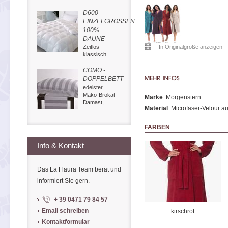
D600
EINZELGRÖSSEN
100%
DAUNE
Zeitlos
In Originalgröße anzeigen
klassisch
COMO -
DOPPELBETT
edelster
Mako-Brokat-
Marke
: Morgenstern
Damast, ...
Material
: Microfaser-Velour 
FARBEN
Info & Kontakt
Das La Flaura Team berät und
informiert Sie gern.
+ 39 0471 79 84 57
Email schreiben
kirschrot
Kontaktformular