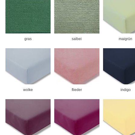
gras
salbei
maigrün
wolke
flieder
indigo