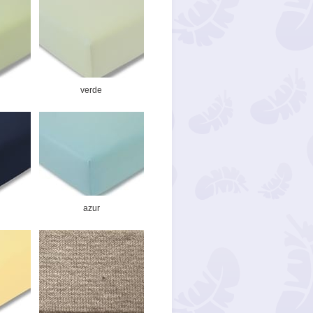
verde
azur