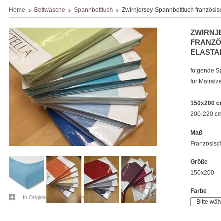
Home
Bettwäsche
Spannbetttuch
Zwirnjersey-Spannbetttuch französis
ZWIRNJ
FRANZÖ
ELASTA
folgende S
für Matratz
150x200 
200-220 c
Maß
Französisc
Größe
150x200
Farbe
In Originalgröße anzeigen