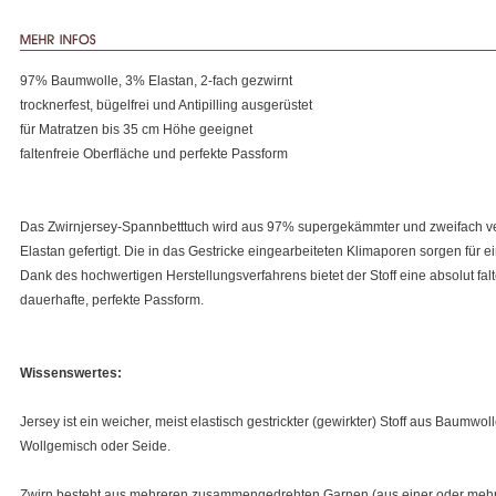
97% Baumwolle, 3% Elastan, 2-fach gezwirnt
trocknerfest, bügelfrei und Antipilling ausgerüstet
für Matratzen bis 35 cm Höhe geeignet
faltenfreie Oberfläche und perfekte Passform
Das Zwirnjersey-Spannbetttuch wird aus 97% supergekämmter und zweifach v
Elastan gefertigt. Die in das Gestricke eingearbeiteten Klimaporen sorgen für 
Dank des hochwertigen Herstellungsverfahrens bietet der Stoff eine absolut fal
dauerhafte, perfekte Passform.
Wissenswertes:
Jersey ist ein weicher, meist elastisch gestrickter (gewirkter) Stoff aus Baumw
Wollgemisch oder Seide.
Zwirn besteht aus mehreren zusammengedrehten Garnen (aus einer oder mehre