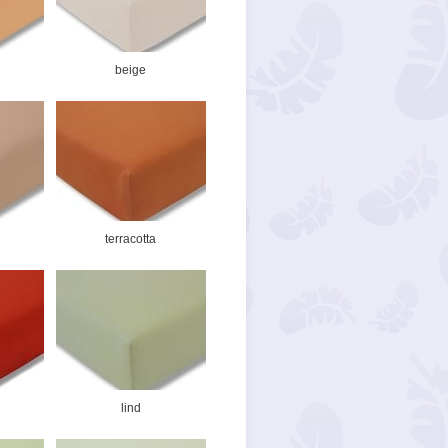
beige
terracotta
lind