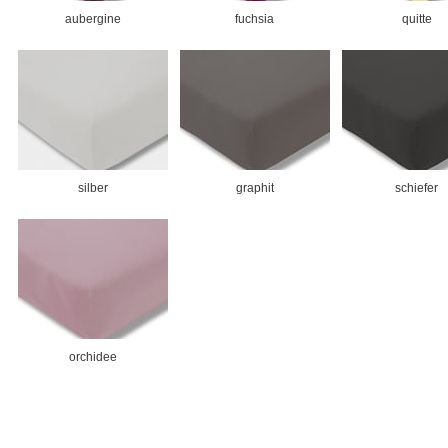
aubergine
fuchsia
quitte
silber
graphit
schiefer
orchidee