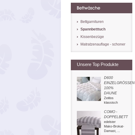
Bettgarnituren
Spannbetttuch
Kissenbezüge
Matratzenauflage - schoner
Unsere Top Produkte
D600
EINZELGRÖSSEN
100%
DAUNE
Zeitlos
klassisch
COMO -
DOPPELBETT
edelster
Mako-Brokat-
Damast, ...