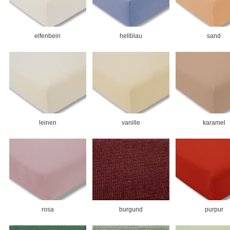
elfenbein
hellblau
sand
leinen
vanille
karamel
rosa
burgund
purpur