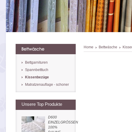
Home
Bettwäsche
Kisse
Bettgarnituren
Spannbetttuch
Kissenbezüge
Matratzenauflage - schoner
Unsere Top Produkte
D600
EINZELGRÖSSEN
100%