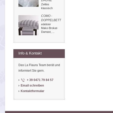
DAUNE
Zeitlos
klassisch
COMO -
DOPPELBETT
edelster
Mako-Brokat-
Damast, ...
Info & Kontakt
Das La Flaura Team berät und
informiert Sie gern.
+ 39 0471 79 84 57
Email schreiben
Kontaktformular