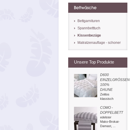
Bettgarnituren
Spannbetttuch
Kissenbezüge
Matratzenauflage - schoner
Unsere Top Produkte
D600
EINZELGRÖSSEN
100%
DAUNE
Zeitlos
klassisch
COMO -
DOPPELBETT
edelster
Mako-Brokat-
Damast, ...