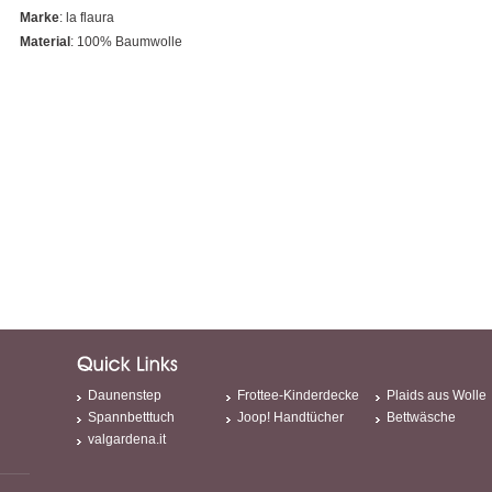
Marke
: la flaura
Material
: 100% Baumwolle
Daunenstep
Frottee-Kinderdecke
Plaids aus Wolle
Spannbetttuch
Joop! Handtücher
Bettwäsche
valgardena.it