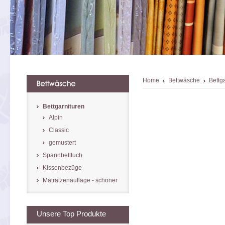
Home
Bettwäsche
Bettg
Bettgarnituren
Alpin
Classic
gemustert
Spannbetttuch
Kissenbezüge
Matratzenauflage - schoner
Unsere Top Produkte