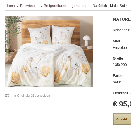
Home
Bettwäsche
Bettgarnituren
gemustert
Natürlich - Mako Satin - 
NATÜRLI
Kissenbezu
Maß
Einzelbett
Größe
135x200
Farbe
natur
Lieferzeit
:
In Originalgröße anzeigen
€ 95,
Anzahl: