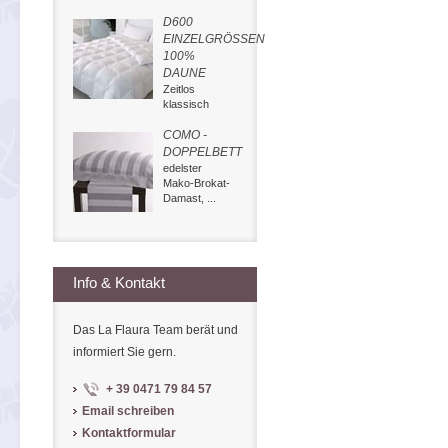
D600
EINZELGRÖSSEN
100%
DAUNE
Zeitlos
klassisch
COMO -
DOPPELBETT
edelster
Mako-Brokat-
Damast, ...
Info & Kontakt
Das La Flaura Team berät und
informiert Sie gern.
+ 39 0471 79 84 57
Email schreiben
Kontaktformular