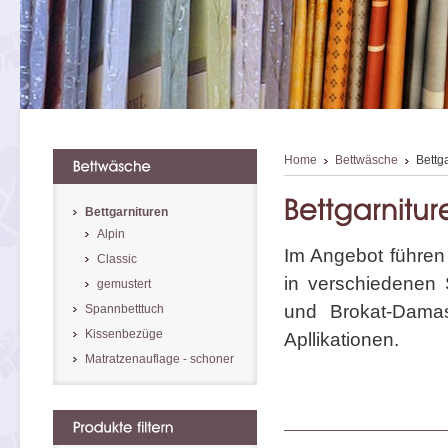
Home
Bettwäsche
Bettg
Bettgarnituren
Alpin
Im Angebot führen 
Classic
in verschiedenen 
gemustert
und Brokat-Damas
Spannbetttuch
Kissenbezüge
Apllikationen.
Matratzenauflage - schoner