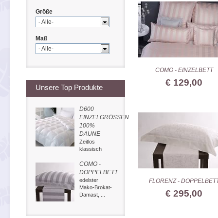
Größe
- Alle-
Maß
- Alle-
COMO - EINZELBETT
€ 129,00
Unsere Top Produkte
D600
EINZELGRÖSSEN
100%
DAUNE
Zeitlos
klassisch
COMO -
DOPPELBETT
edelster
FLORENZ - DOPPELBET
Mako-Brokat-
€ 295,00
Damast, ...