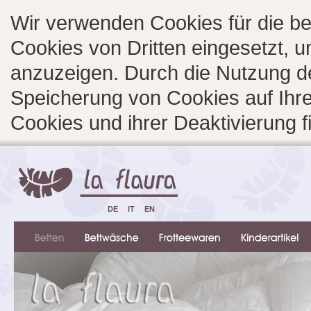
Wir verwenden Cookies für die b
Cookies von Dritten eingesetzt, 
anzuzeigen. Durch die Nutzung d
Speicherung von Cookies auf Ihre
Cookies und ihrer Deaktivierung 
DE
IT
EN