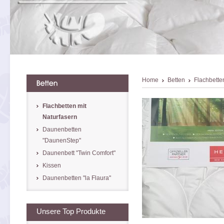
Home
Betten
Flachbette
Flachbetten mit
Naturfasern
Daunenbetten
"DaunenStep"
Daunenbett "Twin Comfort"
Kissen
Daunenbetten "la Flaura"
Unsere Top Produkte