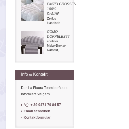
EINZELGRÖSSEN
100%
DAUNE
Zeitlos
klassisch
COMO -
DOPPELBETT
edelster
Mako-Brokat-
Damast, ...
Info & Kontakt
Das La Flaura Team berät und
informiert Sie gern.
+ 39 0471 79 84 57
Email schreiben
Kontaktformular